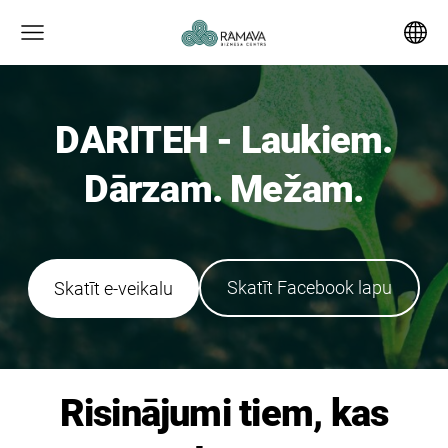
DARITEH - Laukiem.
Dārzam. Mežam.
​Skatīt Facebook lapu​
​Skatīt e-veikalu​
Risinājumi tiem, kas