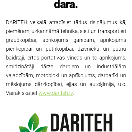
dara.
DARITEH veikalā atradīsiet tādus risinājumus kā,
piemēram, uzkarināmā tehnika, sieti un transportieri
graudkopībai, aprīkojums ganībām, aprīkojums
pienkopībai un putnkopībai, dzīvnieku un putnu
baidītāji, ērtas portatīvās vinčas un to aprīkojums,
smidzinātāji dārza darbiem un industriālām
vajadzībām, motobloki un aprīkojums, darbarīki un
mēslojums dārzkopībai, eļļas un autoķīmija, u.c.
Vairāk skatiet
www.dariteh.lv
.