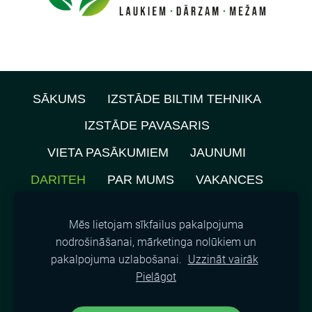
SĀKUMS
IZSTĀDE BILTIM TEHNIKA
IZSTĀDE PAVASARIS
VIETA PASĀKUMIEM
JAUNUMI
DARITEH
PAR MUMS
VAKANCES
PRIVĀTUMA POLITIKA
Mēs lietojam sīkfailus pakalpojuma
NOMNIEKU KARTE
KONTAKTI
nodrošināšanai, mārketinga nolūkiem un
pakalpojuma uzlabošanai.
Uzzināt vairāk
SĪKDATNES
Pielāgot
©
2021, SIA A.M.L.