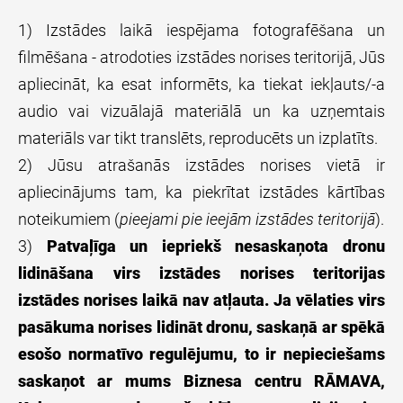
1) Izstādes laikā iespējama fotografēšana un
filmēšana - atrodoties izstādes norises teritorijā, Jūs
apliecināt, ka esat informēts, ka tiekat iekļauts/-a
audio vai vizuālajā materiālā un ka uzņemtais
materiāls var tikt translēts, reproducēts un izplatīts.
2) Jūsu atrašanās izstādes norises vietā ir
apliecinājums tam, ka piekrītat izstādes kārtības
noteikumiem (
pieejami pie ieejām izstādes teritorijā
).
3)
Patvaļīga un iepriekš nesaskaņota dronu
lidināšana virs izstādes norises teritorijas
izstādes norises laikā nav atļauta. Ja vēlaties virs
pasākuma norises lidināt dronu, saskaņā ar spēkā
esošo normatīvo regulējumu, to ir nepieciešams
saskaņot ar mums Biznesa centru RĀMAVA,