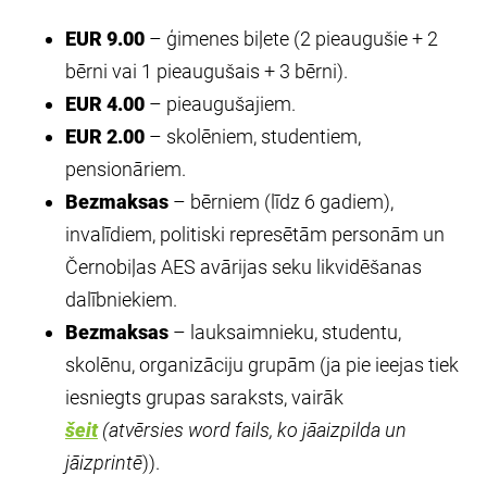
EUR 9.00
– ģimenes biļete (2 pieaugušie + 2
bērni vai 1 pieaugušais + 3 bērni).
EUR 4.00
– pieaugušajiem.
EUR 2.00
– skolēniem, studentiem,
pensionāriem.
Bezmaksas
– bērniem (līdz 6 gadiem),
invalīdiem, politiski represētām personām un
Černobiļas AES avārijas seku likvidēšanas
dalībniekiem.
Bezmaksas
– lauksaimnieku, studentu,
skolēnu, organizāciju grupām (ja pie ieejas tiek
iesniegts grupas saraksts, vairāk
šeit
(atvērsies word fails, ko jāaizpilda un
jāizprintē
)).