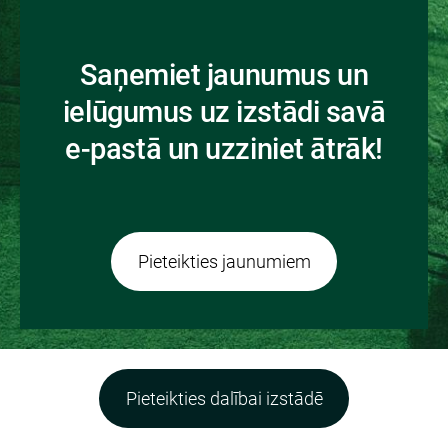
Saņemiet jaunumus un
ielūgumus uz izstādi savā
e-pastā un uzziniet ātrāk!
​Pieteikties jaunumiem​
Pieteikties dalībai izstādē