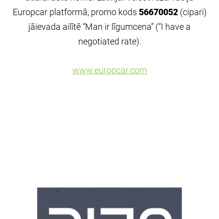
Europcar
platformā
,
promo
kods
56670052
(cipari)
jāievada ailītē “Man ir līgumcena” (“I
have
a
negotiated
rate
).
www.europcar.com