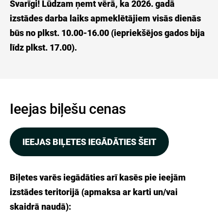
Svarīgi! Lūdzam ņemt vērā, ka 2026. gadā
izstādes darba laiks apmeklētājiem visās dienās
būs no plkst. 10.00-16.00 (iepriekšējos gados bija
līdz plkst. 17.00).
Ieejas biļešu cenas
IEEJAS BIĻETES IEGĀDĀTIES ŠEIT
Biļetes varēs iegādāties arī kasēs pie ieejām
izstādes teritorijā (apmaksa ar karti un/vai
skaidrā naudā):