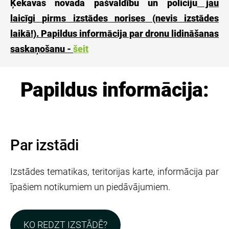
Ķekavas novada pašvaldību un policiju
jau
laicīgi
pirms izstādes norises (nevis izstādes
laikā!). Papildus informācija par dronu lidināšanas
saskaņošanu -
šeit
Papildus informācija:
Par izstādi
Izstādes tematikas, teritorijas karte, informācija par
īpašiem notikumiem un piedāvājumiem.
KO REDZT IZSTĀDĒ?