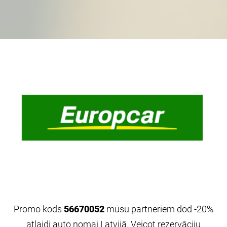
Promo
kods
56670052
mūsu partneriem dod -
20%
atlaid
i
auto nomai Latvijā
.
Veicot rezervāciju