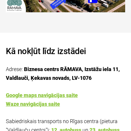
Kā nokļūt līdz izstādei
Adrese:
Biznesa centrs RĀMAVA, Izstāžu iela 11,
Valdlauči, Ķekavas novads, LV-1076
Google maps navigācijas saite
Waze navigācijas saite
Sabiedriskais transports no Rīgas centra (pietura
"Valdlauču centrs"):
12. autobuss
un
23. autobuss