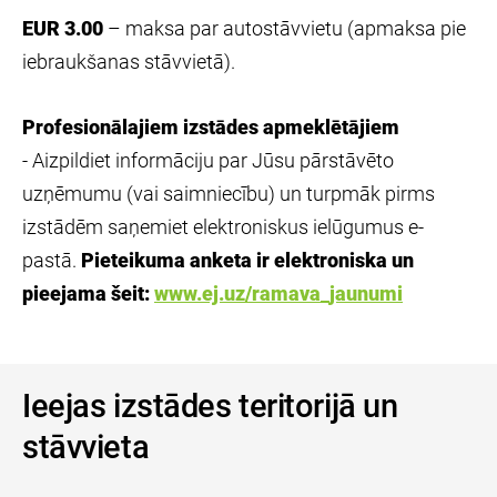
EUR 3.00
– maksa par autostāvvietu (apmaksa pie
iebraukšanas stāvvietā).
Profesionālajiem izstādes apmeklētājiem
- Aizpildiet informāciju par Jūsu pārstāvēto
uzņēmumu (vai saimniecību) un turpmāk pirms
izstādēm saņemiet elektroniskus ielūgumus e-
pastā.
Pieteikuma anketa ir elektroniska un
pieejama šeit:
www.ej.uz/ramava_jaunumi
Ieejas izstādes teritorijā un
stāvvieta