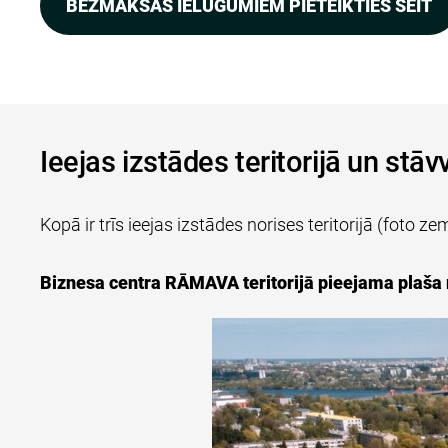
BEZMAKSAS IELŪGUMIEM PIETEIKTIES ŠEIT
Ieejas izstādes teritorijā un stāv
Kopā ir trīs ieejas izstādes norises teritorijā (foto
Biznesa centra RĀMAVA teritorijā pieejama plaša