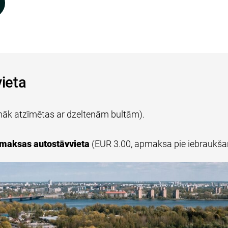
vieta
 zemāk atzīmētas ar dzeltenām bultām).
 maksas autostāvvieta
(EUR 3.00, apmaksa pie iebraukšan