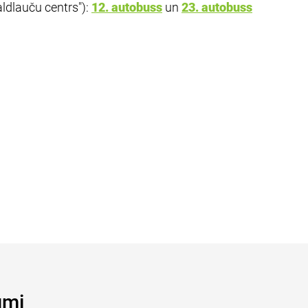
aldlauču centrs"):
12. autobuss
un
23. autobuss
umi