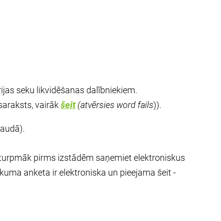
ijas seku likvidēšanas dalībniekiem.
saraksts, vairāk
šeit
(atvērsies word fails
)).
naudā).
turpmāk pirms izstādēm saņemiet elektroniskus
uma anketa ir elektroniska un pieejama šeit -