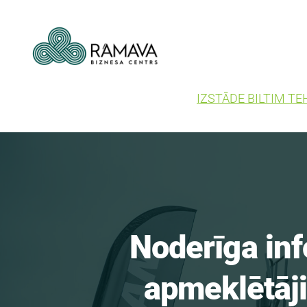
IZSTĀDE BILTIM TE
Noderīga in
apmeklētāji