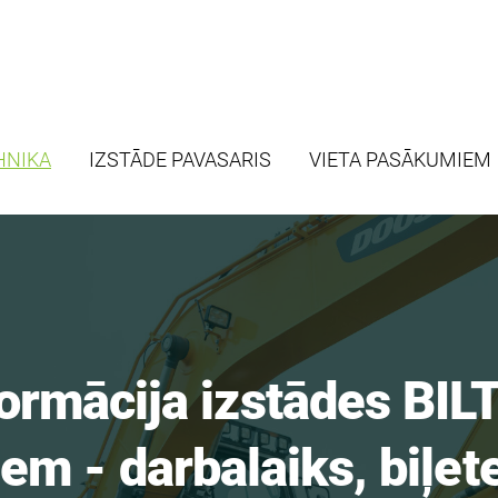
HNIKA
IZSTĀDE PAVASARIS
VIETA PASĀKUMIEM
formācija izstādes BI
em - darbalaiks, biļete