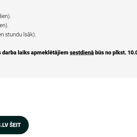
ien).
en).
en stundu īsāk).
s darba laiks apmeklētājiem
sestdienā
būs no plkst. 10.0
.LV ŠEIT