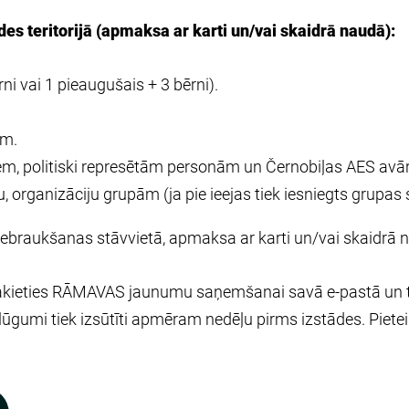
des teritorijā (apmaksa ar karti un/vai skaidrā naudā):
ni vai 1 pieaugušais + 3 bērni).
em.
iem, politiski represētām personām un Černobiļas AES avār
 organizāciju grupām (ja pie ieejas tiek iesniegts grupas 
braukšanas stāvvietā, apmaksa ar karti un/vai skaidrā 
sakieties RĀMAVAS jaunumu saņemšanai savā e-pastā un 
umi tiek izsūtīti apmēram nedēļu pirms izstādes. Pieteik