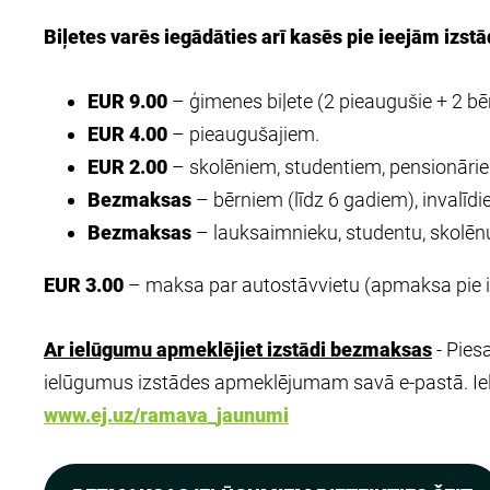
Biļetes varēs iegādāties arī kasēs pie ieejām izstā
EUR 9.00
– ģimenes biļete (2 pieaugušie + 2 bēr
EUR 4.00
– pieaugušajiem.
EUR 2.00
– skolēniem, studentiem, pensionāri
Bezmaksas
– bērniem (līdz 6 gadiem), invalīd
Bezmaksas
– lauksaimnieku, studentu, skolēnu,
EUR 3.00
– maksa par autostāvvietu (apmaksa pie ie
Ar ielūgumu apmeklējiet izstādi bezmaksas
- Pie
ielūgumus izstādes apmeklējumam savā e-pastā. Ielūg
www.ej.uz/ramava_jaunumi