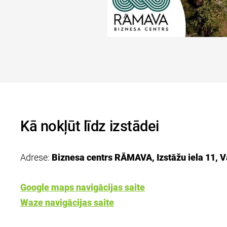
Kā nokļūt līdz izstādei
Adrese:
Biznesa centrs RĀMAVA, Izstāžu iela 11, 
Google maps navigācijas saite
Waze navigācijas saite