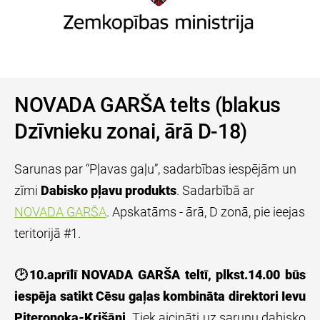
NOVADA GARŠA telts (blakus
Dzīvnieku zonai, ārā D-18)
Sarunas par “Pļavas gaļu”, sadarbības iespējām un
zīmi
Dabisko pļavu produkts
. Sadarbībā ar
NOVADA GARŠA
. Apskatāms - ārā, D zonā, pie ieejas
teritorijā #1.
🕑
10.aprīlī NOVADA GARŠA teltī, plkst.14.00 būs
iespēja satikt Cēsu gaļas kombināta direktori Ievu
Piteronoka-Krišāni.
Tiek aicināti uz sarunu dabisko