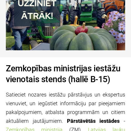
Zemkopības ministrijas iestāžu
vienotais stends (hallē B-15)
Satieciet nozares iestāžu pārstāvjus un ekspertus
vienuviet, un iegūstiet informāciju par pieejamiem
pakalpojumiem, atbalsta programmām un citiem
aktuāliem jautājumiem.
Pārstāvētās iestādes
-
Zemkopības ministrija
(ZM),
Latvijas lauku