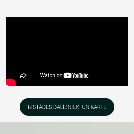
​IZSTĀDES DALĪBNIEKI UN KARTE​