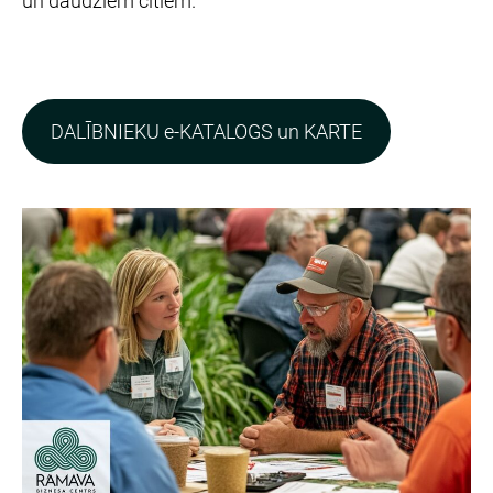
un daudziem citiem.
​DALĪBNIEKU e-KATALOGS un KARTE​