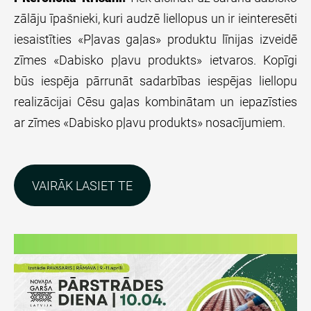
zālāju īpašnieki, kuri audzē liellopus un ir ieinteresēti
iesaistīties «Pļavas gaļas» produktu līnijas izveidē
zīmes «Dabisko pļavu produkts» ietvaros. Kopīgi
būs iespēja pārrunāt sadarbības iespējas liellopu
realizācijai Cēsu gaļas kombinātam un iepazīsties
ar zīmes «Dabisko pļavu produkts» nosacījumiem.
​VAIRĀK LASIET TE​