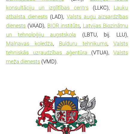
konsultāciju un izglītības centrs
(LLKC),
Lauku
atbalsta dienests
(LAD),
Valsts augu aizsardzības
dienests
(VAAD),
BIOR institūts
,
Latvijas Biozinātņu
un tehnoloģiju augstskola
(LBTU, bij. LLU),
Malnavas koledža
,
Bulduru tehnikums
,
Valsts
tehniskās uzraudzības aģentūra
(VTUA),
Valsts
meža dienests
(VMD).