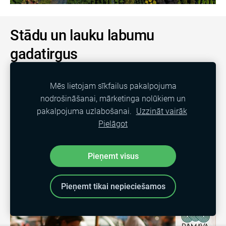
Stādu un lauku labumu
gadatirgus
Iegādājieties dažādus stādus - dārzam, pagalmam,
Mēs lietojam sīkfailus pakalpojuma
augļu dārziem. Kā arī izvēlieties vietējo ražotāju
nodrošināšanai, mārketinga nolūkiem un
veikumu - pārtiku, dzērienus, amatniecības
pakalpojuma uzlabošanai.
Uzzināt vairāk
Pielāgot
izstrādājumus, tai skaitā, izvēlieties Ķekavas
novadā tapušos labumus Ķekavas novada
mājražotāju vienotajā zonā "
Radīts Ķekavas
Pieņemt visus
novadā
!"
Pieņemt tikai nepieciešamos