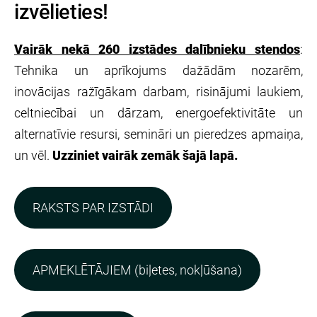
izvēlieties!
Vairāk nekā 260 izstādes dalībnieku stendos
:
Tehnika un aprīkojums dažādām nozarēm,
inovācijas ražīgākam darbam, risinājumi laukiem,
celtniecībai un dārzam, energoefektivitāte un
alternatīvie resursi, semināri un pieredzes apmaiņa,
un vēl.
Uzziniet vairāk zemāk šajā lapā.
RAKSTS PAR IZSTĀDI
APMEKLĒTĀJIEM (biļetes, nokļūšana)