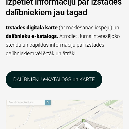
Izpētiet informāciju par izstādes
dalībniekiem jau tagad
Izstādes digitālā karte
(ar meklēšanas iespēju) un
dalībnieku e-katalogs.
Atrodiet Jums interesējošo
stendu un papildus informāciju par izstādes
dalībniekiem vēl ērtāk un ātrāk!
​DALĪBNIEKU e-KATALOGS un KARTE​