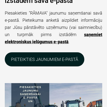
izstādēm savā e-pastā
Piesakieties "RĀMAVA" jaunumu saņemšanai savā
e-pastā. Pieteikuma anketā aizpildiet informāciju
par Jūsu pārstāvēto uzņēmumu (vai saimniecību)
un turpmāk pirms izstādēm
saņemiet
elektroniskus ielūgumus e-pastā
.
PIETEIKTIES JAUNUMIEM E-PASTĀ