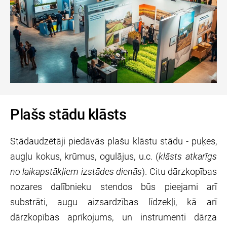
Plašs stādu klāsts
Stādaudzētāji piedāvās plašu klāstu stādu - puķes,
augļu kokus, krūmus, ogulājus, u.c.
(
klāsts atkarīgs
no laikapstākļiem izstādes dienās
).
Citu d
ārzkopības
nozares dalībnieku s
tendos b
ūs pieejami arī
substrāti, augu aizsardzības līdzekļi, kā arī
dārzkopības aprīkojums, un instrumenti dārza