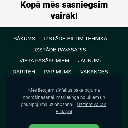
Kopā mēs sasniegsim
vairāk!
SĀKUMS
IZSTĀDE BILTIM TEHNIKA
IZSTĀDE PAVASARIS
VIETA PASĀKUMIEM
JAUNUMI
DARITEH
PAR MUMS
VAKANCES
PRIVĀTUMA POLITIKA
Mēs lietojam sīkfailus pakalpojuma
NOMNIEKU KARTE
KONTAKTI
nodrošināšanai, mārketinga nolūkiem un
pakalpojuma uzlabošanai.
Uzzināt vairāk
SĪKDATNES
Pielāgot
©
2021, SIA A.M.L.