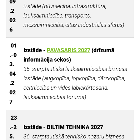
09
izstāde (būvniecība, infrastruktūra,
.2
lauksaimniecība, transports,
02
mežsaimniecība, citas industriālas sfēras)
6
01
Izstāde -
PAVASARIS 2027
(drīzumā
.-0
informācija sekos)
3.
35. starptautiskā
lauksaimniecības biznesa
04
izstāde (augkopība, lopkopība, dārzkopība,
.2
celtniecība un vides labiekārtošana,
02
lauksaimniecības forums)
7
23
.-2
Izstāde - BILTIM TEHNIKA 2027
5.
36.
starptautiskā tehnisko nozaru biznesa