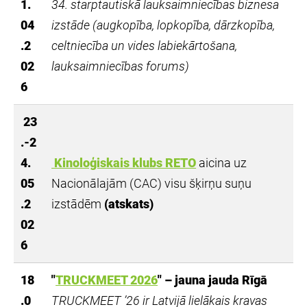
1.
34. starptautiskā
lauksaimniecības biznesa
04
izstāde (augkopība, lopkopība, dārzkopība,
.2
celtniecība un vides labiekārtošana,
02
lauksaimniecības forums)
6
23
.-2
4.
Kinoloģiskais klubs RETO
aicina uz
05
Nacionālajām (CAC) visu šķirņu suņu
.2
izstādēm
(atskats)
02
6
18
"
TRUCKMEET 2026
" – jauna jauda Rīgā
.0
TRUCKMEET ’26 ir Latvijā lielākais kravas