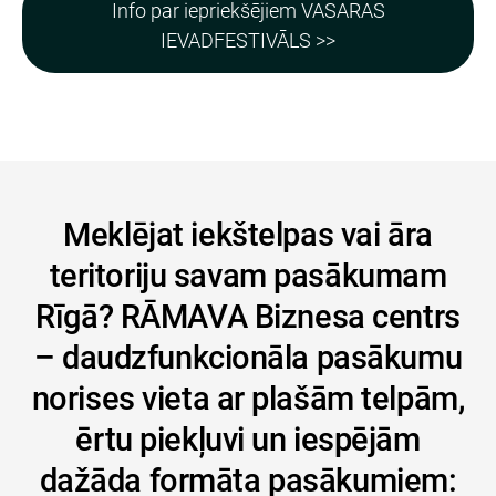
Info par iepriekšējiem VASARAS
IEVADFESTIVĀLS >>
Meklējat iekštelpas vai āra
teritoriju savam pasākumam
Rīgā? RĀMAVA Biznesa centrs
– daudzfunkcionāla pasākumu
norises vieta ar plašām telpām,
ērtu piekļuvi un iespējām
dažāda formāta pasākumiem: