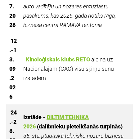
7.
auto vadītāju un nozares entuziastu
20
pasākums, kas 2026. gadā notiks Rīgā,
26
biznesa centra RĀMAVA teritorijā
12
.-1
3.
Kinoloģiskais klubs RETO
aicina uz
09
Nacionālajām (CAC) visu šķirņu suņu
.2
izstādēm
02
6
24
Izstāde -
BILTIM TEHNIKA
.-2
2026
(dalībnieku pieteikšanās turpinās)
6.
35.
starptautiskā tehnisko nozaru biznesa