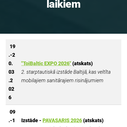
laikiem
19
.-2
0.
"ToiBaltic EXPO 2026"
(atskats)
03
2. starptautiskā izstāde Baltijā, kas veltīta
.2
mobilajiem sanitārajiem risinājumiem
02
6
09
.-1
Izstāde -
PAVASARIS 2026
(atskats)