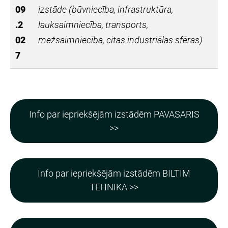
09
izstāde (būvniecība, infrastruktūra,
.2
lauksaimniecība, transports,
02
mežsaimniecība, citas industriālas sfēras)
7
Info par iepriekšējām izstādēm PAVASARIS
>>
Info par iepriekšējām izstādēm BILTIM
TEHNIKA >>