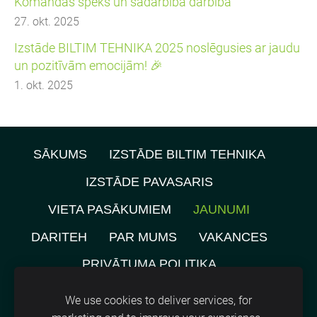
Komandas spēks un sadarbība darbībā
27. okt. 2025
Izstāde BILTIM TEHNIKA 2025 noslēgusies ar jaudu
un pozitīvām emocijām! 🎉
1. okt. 2025
SĀKUMS
IZSTĀDE BILTIM TEHNIKA
IZSTĀDE PAVASARIS
VIETA PASĀKUMIEM
JAUNUMI
DARITEH
PAR MUMS
VAKANCES
PRIVĀTUMA POLITIKA
NOMNIEKU KARTE
KONTAKTI
We use cookies to deliver services, for