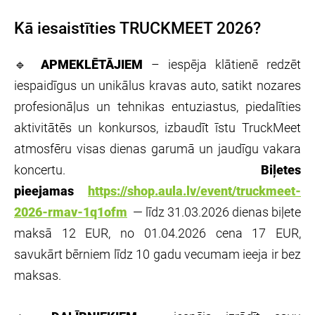
Kā iesaistīties TRUCKMEET 2026?
🔹
APMEKLĒTĀJIEM
– iespēja klātienē redzēt
iespaidīgus un unikālus kravas auto, satikt nozares
profesionāļus un tehnikas entuziastus, piedalīties
aktivitātēs un konkursos, izbaudīt īstu TruckMeet
atmosfēru visas dienas garumā un jaudīgu vakara
koncertu.
Biļetes
pieejamas
https://shop.aula.lv/event/truckmeet-
2026-rmav-1q1ofm
— līdz 31.03.2026 dienas biļete
maksā 12 EUR, no 01.04.2026 cena 17 EUR,
savukārt bērniem līdz 10 gadu vecumam ieeja ir bez
maksas.