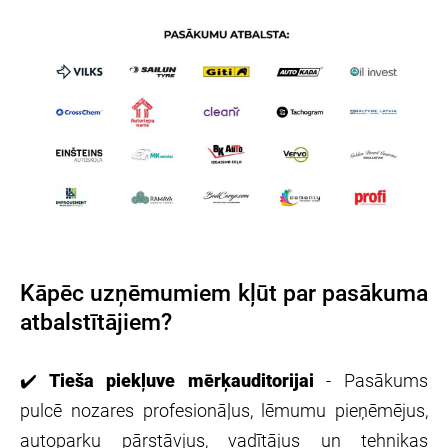
Kāpēc uzņēmumiem kļūt par pasākuma
atbalstītājiem?
✔️
Tieša piekļuve mērķauditorijai
-
Pasākums
pulcē nozares profesionāļus, lēmumu pieņēmējus,
autoparku pārstāvjus, vadītājus un tehnikas