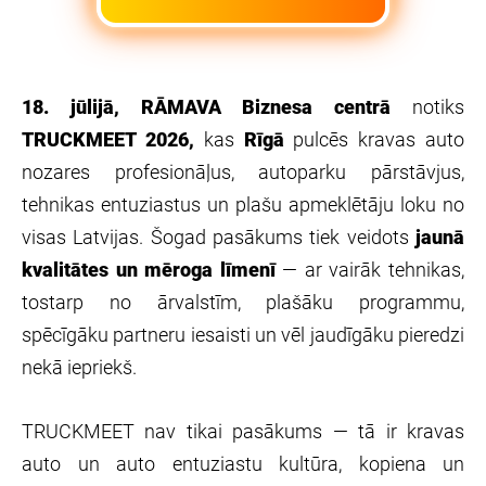
18. jūlijā, RĀMAVA Biznesa centrā
notiks
TRUCKMEET 2026,
kas
Rīgā
pulcēs kravas auto
nozares profesionāļus, autoparku pārstāvjus,
tehnikas entuziastus un plašu apmeklētāju loku no
visas Latvijas. Šogad pasākums tiek veidots
jaunā
kvalitātes un mēroga līmenī
— ar vairāk tehnikas,
tostarp no ārvalstīm, plašāku programmu,
spēcīgāku partneru iesaisti un vēl jaudīgāku pieredzi
nekā iepriekš.
TRUCKMEET nav tikai pasākums — tā ir kravas
auto un auto entuziastu kultūra, kopiena un