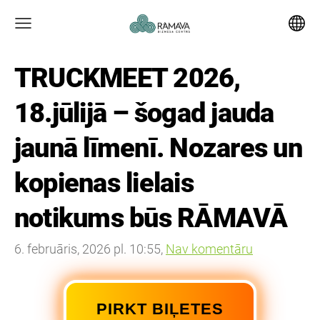
TRUCKMEET 2026,
18.jūlijā – šogad jauda
jaunā līmenī. Nozares un
kopienas lielais
notikums būs RĀMAVĀ
6. februāris, 2026 pl. 10:55,
Nav komentāru
PIRKT BIĻETES