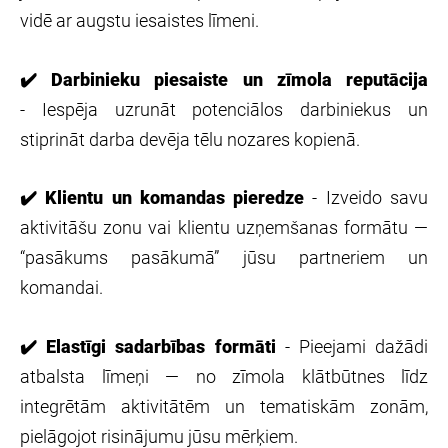
vidē ar augstu iesaistes līmeni.
✔️
Darbinieku piesaiste un zīmola reputācija
- Iespēja uzrunāt potenciālos darbiniekus un
stiprināt darba devēja tēlu nozares kopienā.
✔️
Klientu un komandas pieredze
- Izveido savu
aktivitāšu zonu vai klientu uzņemšanas formātu —
“pasākums pasākumā” jūsu partneriem un
komandai.
✔️
Elastīgi sadarbības formāti
- Pieejami dažādi
atbalsta līmeņi — no zīmola klātbūtnes līdz
integrētām aktivitātēm un tematiskām zonām,
pielāgojot risinājumu jūsu mērķiem.