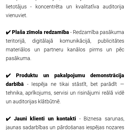
lietotājus - koncentrēta un kvalitatīva auditorija
vienuviet.
✔️
Plaša zīmola redzamība
- Redzamība pasākuma
teritorijā, digitālajā komunikācijā, publicitātes
materiālos un partneru kanālos pirms un pēc
pasākuma.
✔️
Produktu un pakalpojumu demonstrācija
darbībā
- Iespēja ne tikai stāstīt, bet parādīt —
tehnika, aprīkojums, servisi un risinājumi reālā vidē
un auditorijas klātbūtnē.
✔️
Jauni klienti un kontakti
- Biznesa sarunas,
jaunas sadarbības un pārdošanas iespējas nozares