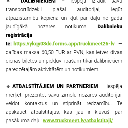
🔹
DALĪBNIEKIEM
– iespēja izrādīt savu
transportlīdzekli plašai auditorijai, iegūt
atpazīstamību kopienā un kļūt par daļu no gada
jaudīgākā nozares notikuma.
Dalībnieku
reģistrācija
te:
https://ykqy03dc.forms.app/truckmeet26-lv
—
dalības maksa 60,50 EUR ar PVN, kas ietver divas
dienas biļetes un piekļuvi īpašām tikai dalībniekiem
paredzētajām aktivitātēm un notikumiem.
🔹
ATBALSTĪTĀJIEM UN PARTNERIEM
– iespēja
mērķēti prezentēt savu zīmolu nozares auditorijai,
veidot kontaktus un stiprināt redzamību. Te
apskatiet atbalstītājus, kas jau ir kļuvuši par
pasākuma daļu:
www.truckmeet.lv/atbalstitaji/