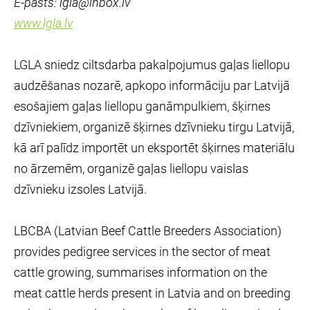
E-pasts: lgla@inbox.lv
www.lgla.lv
LGLA sniedz ciltsdarba pakalpojumus gaļas liellopu
audzēšanas nozarē, apkopo informāciju par Latvijā
esošajiem gaļas liellopu ganāmpulkiem, šķirnes
dzīvniekiem, organizē šķirnes dzīvnieku tirgu Latvijā,
kā arī palīdz importēt un eksportēt šķirnes materiālu
no ārzemēm, organizē gaļas liellopu vaislas
dzīvnieku izsoles Latvijā.
LBCBA (Latvian Beef Cattle Breeders Association)
provides pedigree services in the sector of meat
cattle growing, summarises information on the
meat cattle herds present in Latvia and on breeding