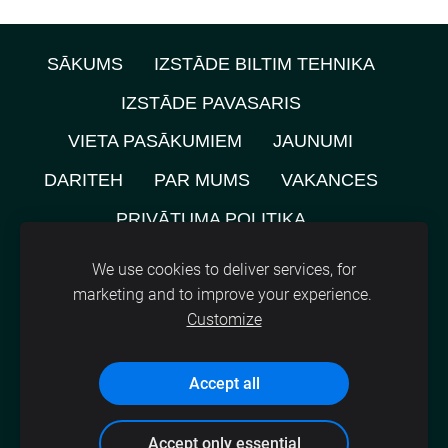
SĀKUMS
IZSTĀDE BILTIM TEHNIKA
IZSTĀDE PAVASARIS
VIETA PASĀKUMIEM
JAUNUMI
DARITEH
PAR MUMS
VAKANCES
PRIVĀTUMA POLITIKA
NOMNIEKU KARTE
KONTAKTI
We use cookies to deliver services, for
marketing and to improve your experience.
SĪKDATNES
Customize
©
2021, SIA A.M.L.
Accept all
Accept only essential