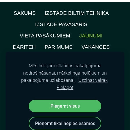
SĀKUMS
IZSTĀDE BILTIM TEHNIKA
IZSTĀDE PAVASARIS
VIETA PASĀKUMIEM
JAUNUMI
DARITEH
PAR MUMS
VAKANCES
PRIVĀTUMA POLITIKA
Mēs lietojam sīkfailus pakalpojuma
NOMNIEKU KARTE
KONTAKTI
nodrošināšanai, mārketinga nolūkiem un
pakalpojuma uzlabošanai.
Uzzināt vairāk
SĪKDATNES
Pielāgot
©
2021, SIA A.M.L.
Pieņemt visus
Pieņemt tikai nepieciešamos