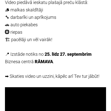
Video piedāvā ieskatu plašajā preču klāstā:
🪵 malkas skaldītāji
🔧 darbarīki un aprīkojums
🚗 auto piekabes
🛞 riepas
🏗 pacēlāji un vēl vairāk!
📍 Izstāde notiks no
25. līdz 27. septembrim
Biznesa centrā
RĀMAVA
.
➡ Skaties video un uzzini, kāpēc arī Tev tur jābūt!