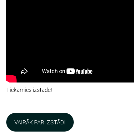
Tiekamies izstādē!
VAIRĀK PAR IZSTĀDI