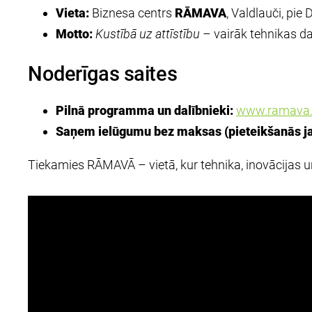
Vieta:
Biznesa centrs
RĀMAVA
, Valdlauči, pie 
Motto:
Kustībā uz attīstību
– vairāk tehnikas da
Noderīgas saites
Pilnā programma un dalībnieki:
www.ramava.l
Saņem ielūgumu bez maksas (pieteikšanās 
Tiekamies RĀMAVĀ – vietā, kur tehnika, inovācijas un