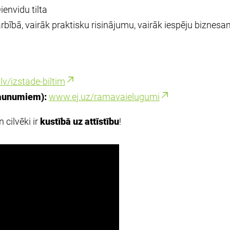
Dienvidu tilta
rbībā, vairāk praktisku risinājumu, vairāk iespēju biznes
v/izstade-biltim
jaunumiem):
www.ej.uz/ramavaielugumi
 cilvēki ir
kustībā uz attīstību
!