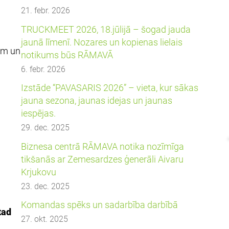
21. febr. 2026
TRUCKMEET 2026, 18.jūlijā – šogad jauda
jaunā līmenī. Nozares un kopienas lielais
ēm un
notikums būs RĀMAVĀ
6. febr. 2026
Izstāde “PAVASARIS 2026” – vieta, kur sākas
jauna sezona, jaunas idejas un jaunas
iespējas.
29. dec. 2025
Biznesa centrā RĀMAVA notika nozīmīga
tikšanās ar Zemesardzes ģenerāli Aivaru
Krjukovu
23. dec. 2025
Komandas spēks un sadarbība darbībā
tad
27. okt. 2025