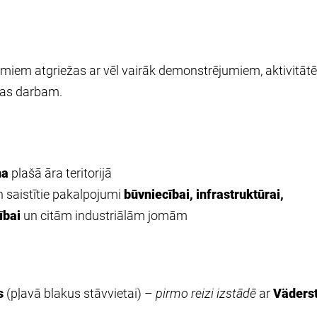
miem atgriežas ar vēl vairāk demonstrējumiem, aktivitāt
nas darbam.
ha
plašā āra teritorijā
n saistītie pakalpojumi
būvniecībai, infrastruktūrai,
ībai
un citām industriālām jomām
s
(pļavā blakus stāvvietai) –
pirmo reizi izstādē
ar
Väders