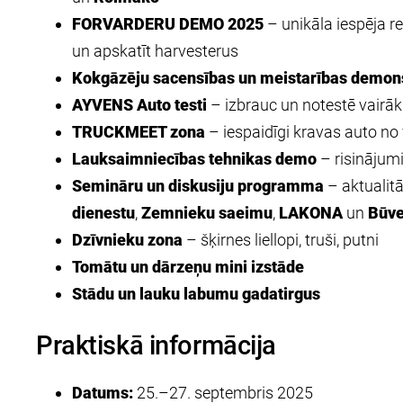
FORVARDERU DEMO 2025
– unikāla iespēja r
un apskatīt harvesterus
Kokgāzēju sacensības un meistarības demon
AYVENS Auto testi
– izbrauc un notestē vairāk
TRUCKMEET zona
– iespaidīgi kravas auto no 
Lauksaimniecības tehnikas demo
– risinājum
Semināru un diskusiju programma
– aktualit
dienestu
,
Zemnieku saeimu
,
LAKONA
un
Būve
Dzīvnieku zona
– šķirnes liellopi, truši, putni
Tomātu un dārzeņu mini izstāde
Stādu un lauku labumu gadatirgus
Praktiskā informācija
Datums:
25.–27. septembris 2025