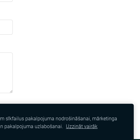
am sīkfailus pakalpojuma nodrošināšanai, mārketinga
un pakalpojuma uzlabošanai.
Uzzināt vairāk