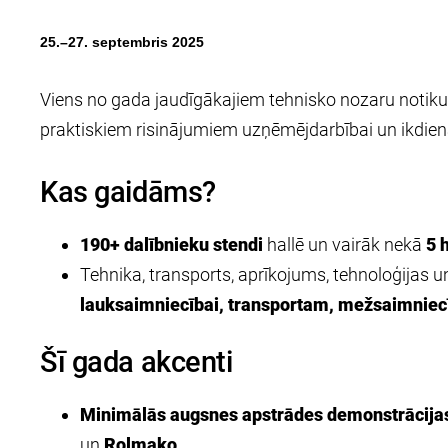
25.–27. septembris 2025
Viens no gada jaudīgākajiem tehnisko nozaru notiku
praktiskiem risinājumiem uzņēmējdarbībai un ikdie
Kas gaidāms?
190+ dalībnieku stendi
hallē un vairāk nekā
5 
Tehnika, transports, aprīkojums, tehnoloģijas u
lauksaimniecībai, transportam, mežsaimniec
Šī gada akcenti
Minimālās augsnes apstrādes demonstrācija
un
Rolmako