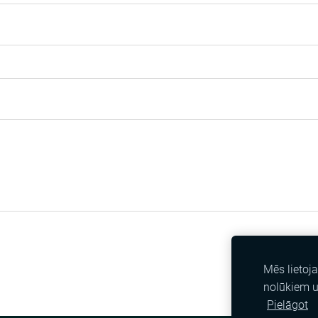
Mēs lietoj
nolūkiem 
Pielāgot