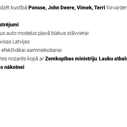
edzēt kustībā
Ponsse, John Deere, Vimek, Terri
forvarde
strējumi
us auto modeļus pļavā blakus stāvvietai
visas Latvijas
i efektīvākai saimniekošanai
ātes nozarēs kopā ar
Zemkopības ministriju
,
Lauku atbal
s nākotnei