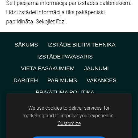
Šeit pieejama informācija par izstādes dalībniekiem.
Līdz izstādei informācija tiks pakāpeniski
papildināta. Sekojiet līdzi.
SĀKUMS
IZSTĀDE BILTIM TEHNIKA
IZSTĀDE PAVASARIS
VIETA PASĀKUMIEM
JAUNUMI
DARITEH
PAR MUMS
VAKANCES
PRIVĀTUMA POLITIKA
NOMNIEKU KARTE
KONTAKTI
We use cookies to deliver services, for
marketing and to improve your experience.
SĪKDATNES
Customize
©
2021, SIA A.M.L.