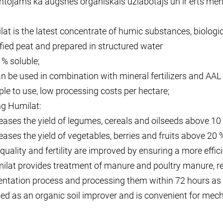
tojams kā augsnes organiskais uzlabotājs un ir ērts meh
at is the latest concentrate of humic substances, biologic
ied peat and prepared in structured water
 % soluble;
can be used in combination with mineral fertilizers and AAL
ple to use, low processing costs per hectare;
ng Humilat:
reases the yield of legumes, cereals and oilseeds above 10
reases the yield of vegetables, berries and fruits above 20 
l quality and fertility are improved by ensuring a more effic
ilat provides treatment of manure and poultry manure, re
ntation process and processing them within 72 hours as 
ed as an organic soil improver and is convenient for mecha