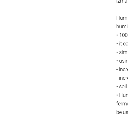
izman
Humil
humif
• 100
• it 
• sim
• usi
- inc
- inc
• soi
• Hum
ferme
be us