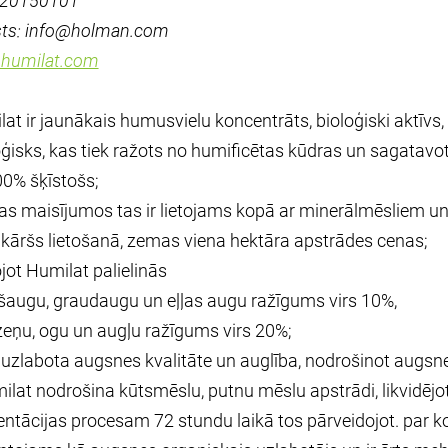
: 20150101
sts: info@holman.com
humilat.com
at ir jaunākais humusvielu koncentrāts, bioloģiski aktīvs,
ģisks, kas tiek ražots no humificētas kūdras un sagatavo
100% šķīstošs;
as maisījumos tas ir lietojams kopā ar minerālmēsliem un
nkāršs lietošanā, zemas viena hektāra apstrādes cenas;
tojot Humilat palielinās
šaugu, graudaugu un eļļas augu ražīgums virs 10%,
zeņu, ogu un augļu ražīgums virs 20%;
k uzlabota augsnes kvalitāte un auglība, nodrošinot augsn
ilat nodrošina kūtsmēslu, putnu mēslu apstrādi, likvidējot
ntācijas procesam 72 stundu laikā tos pārveidojot. par