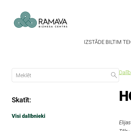
IZSTĀDE BILTIM TE
Dalī
H
Skatīt:
Visi dalībnieki
Elija