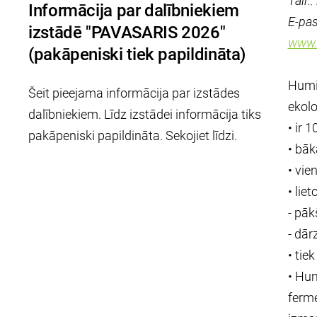
Tālr.
Informācija par dalībniekiem
E-pa
izstādē "PAVASARIS 2026"
www.
(pakāpeniski tiek papildināta)
Humil
Šeit pieejama informācija par izstādes
ekolo
dalībniekiem. Līdz izstādei informācija tiks
• ir 
pakāpeniski papildināta. Sekojiet līdzi.
• bāk
• vie
• lie
- pāk
- dār
• tie
• Hum
ferme