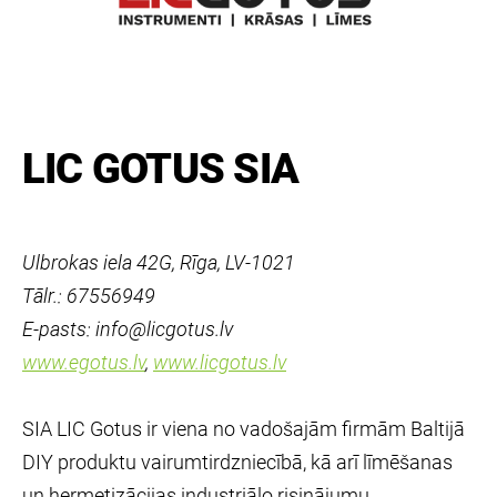
LIC GOTUS SIA
Ulbrokas iela 42G, Rīga, LV-1021
Tālr.: 67556949
E-pasts: info@licgotus.lv
www.egotus.lv
,
www.licgotus.lv
SIA LIC Gotus ir viena no vadošajām firmām Baltijā
DIY produktu vairumtirdzniecībā, kā arī līmēšanas
un hermetizācijas industriālo risinājumu