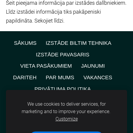
Šeit pieejama informācija par izstādes dalībniekiem.
Līdz izstādei informācija tiks pakāpeniski
papildināta. Sekojiet līdzi.
SĀKUMS
IZSTĀDE BILTIM TEHNIKA
IZSTĀDE PAVASARIS
VIETA PASĀKUMIEM
JAUNUMI
DARITEH
PAR MUMS
VAKANCES
PRIVĀTUMA POLITIKA
NOMNIEKU KARTE
KONTAKTI
We use cookies to deliver services, for
marketing and to improve your experience.
SĪKDATNES
Customize
©
2021, SIA A.M.L.