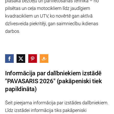
plašāka bezceļu un pārvietošanās tehnika – no
pilsētas un ceļa motocikliem līdz jaudīgiem
kvadracikliem un UTV, ko novērtē gan aktīvā
dzīvesveida piekritēji, gan saimniecību ikdienas
darbos.
Informācija par dalībniekiem izstādē
"PAVASARIS 2026" (pakāpeniski tiek
papildināta)
Šeit pieejama informācija par izstādes dalībniekiem.
Līdz izstādei informācija tiks pakāpeniski