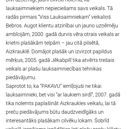
lauksaimniekiem nepieciešams savs veikals. Tā
radās pirmais “Viss Lauksaimniekam” veikaliņš
Bebros. Augot klientu atzinībai un jauno uzņēmēju
ambīcijām, 2000. gadā durvis vēra otrais veikals ar
krietni plašākām telpām – jau citā pilsētā,
Aizkrauklē. Domājot plašāk un izvirzot papildus
mērķus, 2005. gadā Jēkabpilī tika atvērts trešais
veikals ar plašu lauksaimniecības tehnikas
piedāvājumu.
Saprotot to, ka “PAKAVU” iemīļojuši ne tikai
lauksaimnieki, bet visi “ar laukiem sirdī”, 2007. gadā
tika nolemts paplašināt Aizkraukles veikalu, lai tā
preču piedāvājums būtu daudzveidīgāks un
interesantāks plašākam cilvēku lokam. Šobrīd