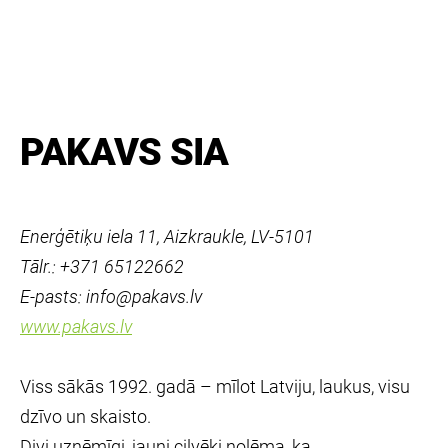
PAKAVS SIA
Enerģētiķu iela 11, Aizkraukle, LV-5101
Tālr.: +371 65122662
E-pasts: info@pakavs.lv
www.pakavs.lv
Viss sākās 1992. gadā – mīlot Latviju, laukus, visu
dzīvo un skaisto.
Divi uzņēmīgi, jauni cilvēki nolēma, ka