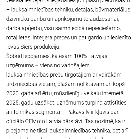
veikalā iespējams iegādāties ļoti plašu preču klāstu
– lauksaimniecības tehniku, detaļas, būvmateriālus,
dzīvnieku barību un aprīkojumu to audzēšanai,
darba apģērbu, visu saimniecībā nepieciešamo,
rotaļlietas, interjera preces un pat gardo un iecienīto
Ievas Siers produkciju.
Šobrīd lepojamies, ka esam 100% Latvijas
uzņēmums – viens no vadošajiem
lauksaimniecības preču tirgotājiem ar vairākām
tirdzniecības vietām, plašām noliktavām un kopš
2020. gada arī ērtu, mūsdienīgu veikalu internetā.
2025. gadu uzsākot, uzņēmums turpina attīstīties
arī tehnikas segmentā – Pakavs.lv ir kļuvis par
oficiālo CFMoto Latvia pārstāvi. Tas nozīmē, ka ir
pieejama ne tikai lauksaimniecības tehnika, bet arī