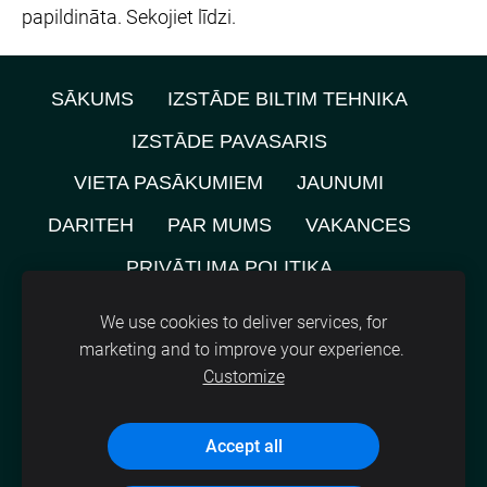
papildināta. Sekojiet līdzi.
SĀKUMS
IZSTĀDE BILTIM TEHNIKA
IZSTĀDE PAVASARIS
VIETA PASĀKUMIEM
JAUNUMI
DARITEH
PAR MUMS
VAKANCES
PRIVĀTUMA POLITIKA
NOMNIEKU KARTE
KONTAKTI
We use cookies to deliver services, for
marketing and to improve your experience.
SĪKDATNES
Customize
©
2021, SIA A.M.L.
Accept all