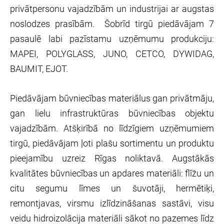
privātpersonu vajadzībām un industrijai ar augstas
noslodzes prasībām. Šobrīd tirgū piedāvājam 7
pasaulē labi pazīstamu uzņēmumu produkciju:
MAPEI, POLYGLASS, JUNO, CETCO, DYWIDAG,
BAUMIT, EJOT.
Piedāvājam būvniecības materiālus gan privātmāju,
gan lielu infrastruktūras būvniecības objektu
vajadzībām. Atšķirībā no līdzīgiem uzņēmumiem
tirgū, piedāvājam ļoti plašu sortimentu un produktu
pieejamību uzreiz Rīgas noliktavā. Augstākās
kvalitātes būvniecības un apdares materiāli: flīžu un
citu segumu līmes un šuvotāji, hermētiķi,
remontjavas, virsmu izlīdzināšanas sastāvi, visu
veidu hidroizolācija materiāli sākot no pazemes līdz