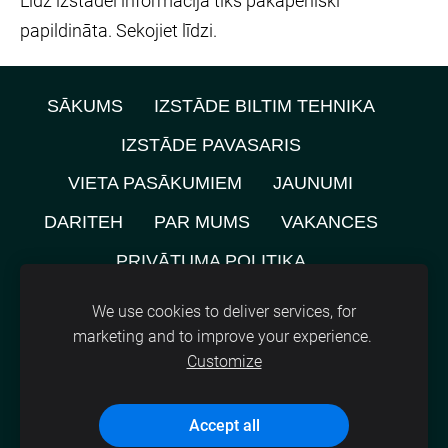
Līdz izstādei informācija tiks pakāpeniski
papildināta. Sekojiet līdzi.
SĀKUMS
IZSTĀDE BILTIM TEHNIKA
IZSTĀDE PAVASARIS
VIETA PASĀKUMIEM
JAUNUMI
DARITEH
PAR MUMS
VAKANCES
PRIVĀTUMA POLITIKA
NOMNIEKU KARTE
KONTAKTI
We use cookies to deliver services, for
marketing and to improve your experience.
SĪKDATNES
Customize
©
2021, SIA A.M.L.
Accept all