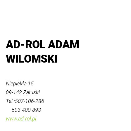
AD-ROL ADAM
WILOMSKI
Niepiekła 15
09-142 Załuski
Tel.:507-106-286
503-400-893
www.ad-rol.pl