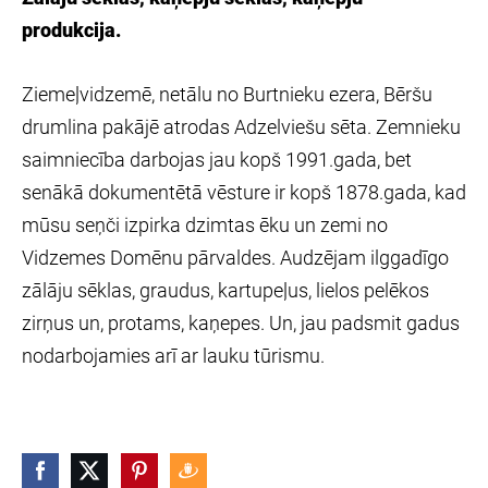
produkcija.
Ziemeļvidzemē, netālu no Burtnieku ezera, Bēršu
drumlina pakājē atrodas Adzelviešu sēta. Zemnieku
saimniecība darbojas jau kopš 1991.gada, bet
senākā dokumentētā vēsture ir kopš 1878.gada, kad
mūsu seņči izpirka dzimtas ēku un zemi no
Vidzemes Domēnu pārvaldes. Audzējam ilggadīgo
zālāju sēklas, graudus, kartupeļus, lielos pelēkos
zirņus un, protams, kaņepes. Un, jau padsmit gadus
nodarbojamies arī ar lauku tūrismu.