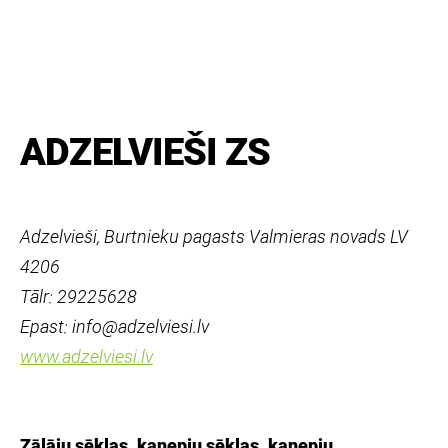
ADZELVIEŠI ZS
Adzelvieši, Burtnieku pagasts Valmieras novads LV
4206
Tālr: 29225628
Epast: info@adzelviesi.lv
www.adzelviesi.lv
Zālāju sēklas, kaņepju sēklas, kaņepju