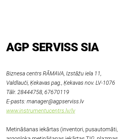
AGP SERVISS SIA
Biznesa centrs RĀMAVA, Izstāžu iela 11,
Valdlauči, Ķekavas pag., Ķekavas nov. LV-1076
Tālr. 28444758, 67670119
E-pasts: manager@agpserviss.lv
www.instrumentucentrs.lv/lv
Metināšanas iekārtas (inventori, pusautomāti,
argonloka metināšanas iekārtas TIG, plazmas