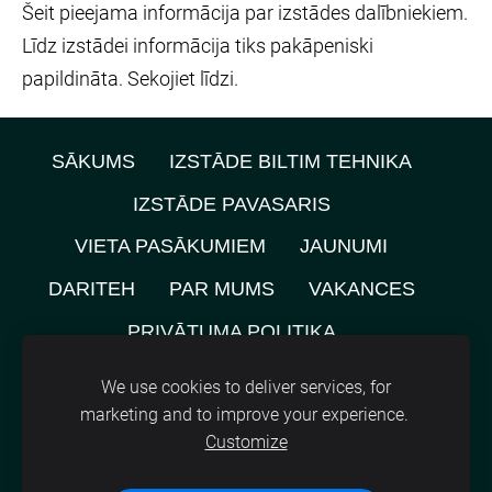
Šeit pieejama informācija par izstādes dalībniekiem.
Līdz izstādei informācija tiks pakāpeniski
papildināta. Sekojiet līdzi.
SĀKUMS
IZSTĀDE BILTIM TEHNIKA
IZSTĀDE PAVASARIS
VIETA PASĀKUMIEM
JAUNUMI
DARITEH
PAR MUMS
VAKANCES
PRIVĀTUMA POLITIKA
NOMNIEKU KARTE
KONTAKTI
We use cookies to deliver services, for
marketing and to improve your experience.
SĪKDATNES
Customize
©
2021, SIA A.M.L.