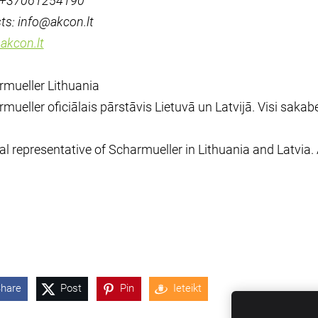
.: +37061254190
ts: info@akcon.lt
akcon.lt
mueller Lithuania
mueller oficiālais pārstāvis Lietuvā un Latvijā. Visi sakab
ial representative of Scharmueller in Lithuania and Latvia. 
hare
Post
Pin
Ieteikt