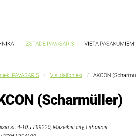
HNIKA
IZSTĀDE PAVASARIS
VIETA PASĀKUMIEM
bnieki PAVASARIS
Visi dalībnieki
AKCON (Scharmül
KCON (Scharmüller)
leisio st. 4-10, LT89220, Mazeikiai city, Lithuania