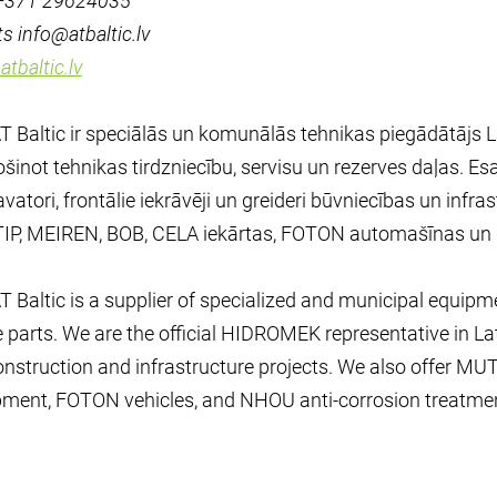
, +371 29624035
s info@atbaltic.lv
tbaltic.lv
T Baltic ir speciālās un komunālās tehnikas piegādātājs La
šinot tehnikas tirdzniecību, servisu un rezerves daļas. E
vatori, frontālie iekrāvēji un greideri būvniecības un inf
TIP, MEIREN, BOB, CELA iekārtas, FOTON automašīnas un 
T Baltic is a supplier of specialized and municipal equipm
 parts. We are the official HIDROMEK representative in L
onstruction and infrastructure projects. We also offer 
pment, FOTON vehicles, and NHOU anti-corrosion treatmen