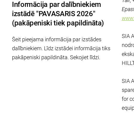
Tālr
Informācija par dalībniekiem
Epast
izstādē "PAVASARIS 2026"
www.a
(pakāpeniski tiek papildināta)
SIA A
Šeit pieejama informācija par izstādes
nodro
dalībniekiem. Līdz izstādei informācija tiks
ekska
pakāpeniski papildināta. Sekojiet līdzi.
HILL
SIA A
spare
for c
equi