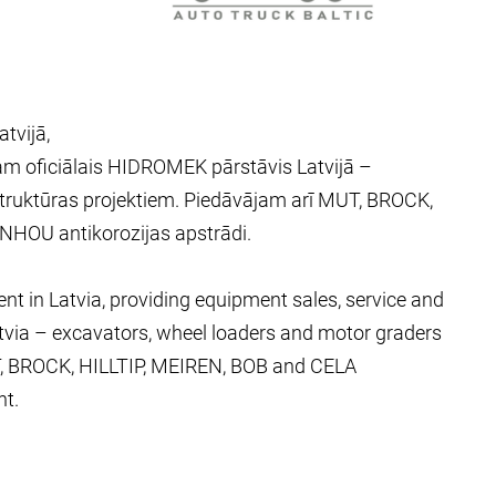
tvijā,
sam oficiālais HIDROMEK pārstāvis Latvijā –
rastruktūras projektiem. Piedāvājam arī MUT, BROCK,
NHOU antikorozijas apstrādi.
ent in Latvia, providing equipment sales, service and
atvia – excavators, wheel loaders and motor graders
MUT, BROCK, HILLTIP, MEIREN, BOB and CELA
t.