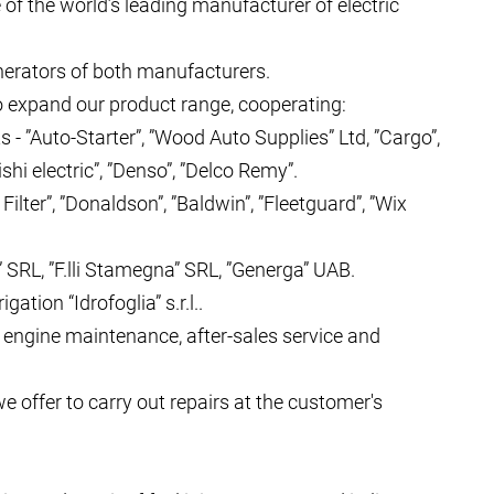
ne of the world’s leading manufacturer of electric
enerators of both manufacturers.
expand our product range, cooperating:
 - ”Auto-Starter”, ”Wood Auto Supplies” Ltd, ”Cargo”,
ishi electric”, ”Denso”, ”Delco Remy”.
Filter”, ”Donaldson”, ”Baldwin”, ”Fleetguard”, ”Wix
SRL, ”F.lli Stamegna” SRL, ”Generga” UAB.
tion “Idrofoglia” s.r.l..
ar engine maintenance, after-sales service and
e offer to carry out repairs at the customer's