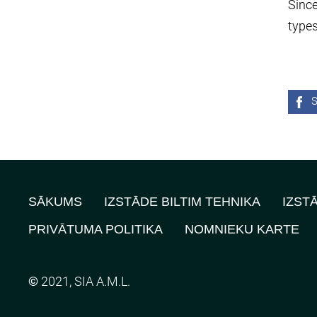
Since
types
S
SĀKUMS
IZSTĀDE BILTIM TEHNIKA
IZST
PRIVĀTUMA POLITIKA
NOMNIEKU KARTE
©
2021, SIA A.M.L.