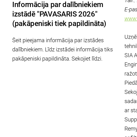
Tālr.
Informācija par dalībniekiem
E-pas
izstādē "PAVASARIS 2026"
www.
(pakāpeniski tiek papildināta)
Uzņēm
Šeit pieejama informācija par izstādes
tehni
dalībniekiem. Līdz izstādei informācija tiks
SIA A
pakāpeniski papildināta. Sekojiet līdzi.
Engin
ražot
Piedā
Sekoj
sadar
ar st
Suppl
Remy