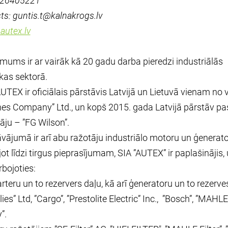
: 26405221
ts: guntis.t@kalnakrogs.lv
autex.lv
ums ir ar vairāk kā 20 gadu darba pieredzi industriālās
kas sektorā.
UTEX ir oficiālais pārstāvis Latvijā un Lietuvā vienam no
es Company” Ltd., un kopš 2015. gada Latvijā pārstāv pa
āju – ”FG Wilson”.
vājumā ir arī abu ražotāju industriālo motoru un ģenerato
ot līdzi tirgus pieprasījumam, SIA ”AUTEX” ir paplašinājis,
bojoties:
arteru un to rezervers daļu, kā arī ģeneratoru un to rezerv
ies” Ltd, ”Cargo”, ”Prestolite Electric” Inc., ”Bosch”, ”MAHLE 
”.