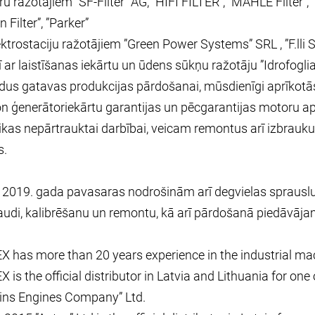
ltru ražotājiem ”SF-Filter” AG, ”HIFI FILTER", ”MAHLE Filter”, 
 Filter”, ”Parker”
ektrostaciju ražotājiem ”Green Power Systems” SRL , ”F.ll
ī ar laistīšanas iekārtu un ūdens sūkņu ražotāju ”Idrofoglia”
dus gatavas produkcijas pārdošanai, mūsdienīgi aprīkot
n ģenerātoriekārtu garantijas un pēcgarantijas motoru 
kas nepārtrauktai darbībai, veicam remontus arī izbraukum
s.
2019. gada pavasaras nodrošinām arī degvielas sprauslu 
udi, kalibrēšanu un remontu, kā arī pārdošanā piedāvāja
 has more than 20 years experience in the industrial mac
 is the official distributor in Latvia and Lithuania for one
ins Engines Company” Ltd.