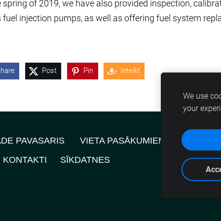
 spring of 2019, we have also provided inspection, calibratio
 fuel injection pumps, as well as offering fuel system repl
hare
Post
Pin
Ieteikt
We use coo
your exper
ĀDE PAVASARIS
VIETA PASĀKUMIEM
JAUNUMI
KONTAKTI
SĪKDATNES
Acce