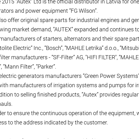
 2015 ”Autex” Ltd is the official distributor in Latvia for o
ators and power equipment ”FG Wilson”.
so offer original spare parts for industrial engines and g
wing market demand, ”AUTEX” expanded and continues to 
manufacturers of starters, alternators and their spare parts
tolite Electric” Inc., ”Bosch”, ”MAHLE Letrika” d.o.o., ”Mitsub
filter manufacturers - ”SF-Filter” AG, "HIFI FILTER", ”MAHLE 
”, ”Mann Filter”, ”Parker”.
electric generators manufacturers ”Green Power Systems” 
ith manufacturers of irrigation systems and pumps for irriga
dition to selling finished products, ”Autex” provides regul
auls.
der to ensure the continuous operation of the equipment, w
ss to the address indicated by the customer.