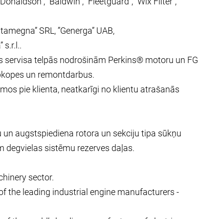
”Donaldson”, ”Baldwin”, ”Fleetguard”, ”Wix Filter”,
i Stamegna” SRL, ”Generga” UAB,
 s.r.l..
ās servisa telpās nodrošinām Perkins® motoru un FG
apkopes un remontdarbus.
os pie klienta, neatkarīgi no klientu atrašanās
un augstspiediena rotora un sekciju tipa sūkņu
m degvielas sistēmu rezerves daļas.
hinery sector.
 of the leading industrial engine manufacturers -