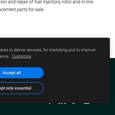
n and repair of fuel injectors, rotor and in-line
acement parts for sale.
kies to deliver services, for marketing and to improve
ience.
Customize
Accept all
DARITEH
PAR MUMS
VAKANCES
pt only essential