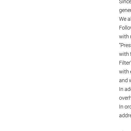
Since
gener
We al
Follo
with 
”Pres
with 
Filter
with 
and w
In ad
overh
In or
addre