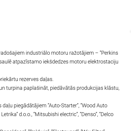
 vadošajiem industriālo motoru ražotājiem – ”Perkins
saulē atpazīstamo iekšdedzes motoru elektrostaciju
riekārtu rezerves daļas.
 un turpina paplašināt, piedāvātās produkcijas klāstu,
es daļu piegādātājiem ”Auto-Starter”, ”Wood Auto
Letrika” d.o.o., ”Mitsubishi electric”, ”Denso”, ”Delco