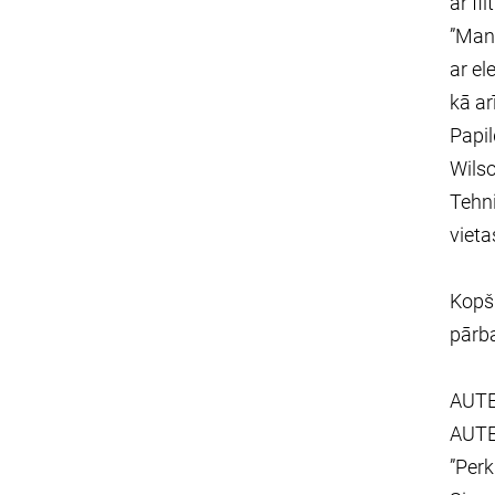
ar fi
”Mann
ar el
kā ar
Papil
Wilso
Tehni
vieta
Kopš 
pārba
AUTEX
AUTEX
”Perk