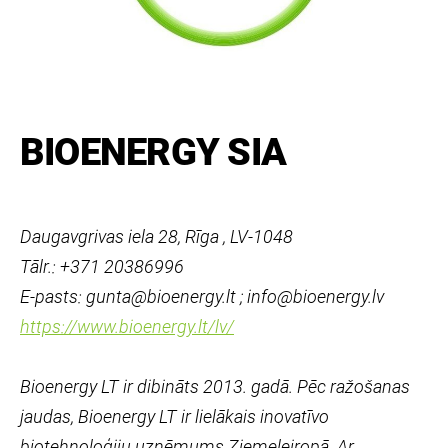
BIOENERGY SIA
Daugavgrivas iela 28, Rīga , LV-1048
Tālr.: +371 20386996
E-pasts: gunta@bioenergy.lt ; info@bioenergy.lv
https://www.bioenergy.lt/lv/
Bioenergy LT ir dibināts 2013. gadā. Pēc ražošanas
jaudas, Bioenergy LT ir lielākais inovatīvo
biotehnoloģiju uzņēmums Ziemeļeiropā. Ar