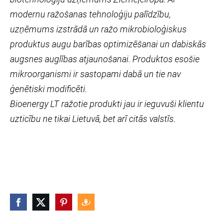
modernu ražošanas tehnoloģiju palīdzību,
uzņēmums izstrādā un ražo mikrobioloģiskus
produktus augu barības optimizēšanai un dabiskās
augsnes auglības atjaunošanai. Produktos esošie
mikroorganismi ir sastopami dabā un tie nav
ģenētiski modificēti.
Bioenergy LT ražotie produkti jau ir ieguvuši klientu
uzticību ne tikai Lietuvā, bet arī citās valstīs.