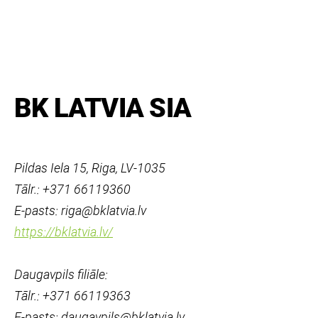
BK LATVIA SIA
Pildas Iela 15, Riga, LV-1035
Tālr.: +371 66119360
E-pasts: riga@bklatvia.lv
https://bklatvia.lv/
Daugavpils filiāle:
Tālr.: +371 66119363
E-pasts: daugavpils@bklatvia.lv