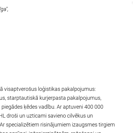
ga",
vā visaptverošus loģistikas pakalpojumus:
us, starptautiskā kurjerpasta pakalpojumus,
ās piegādes ķēdes vadību. Ar aptuveni 400 000
DHL droši un uzticami savieno cilvēkus un
 Ar specializētiem risinājumiem izaugsmes tirgiem