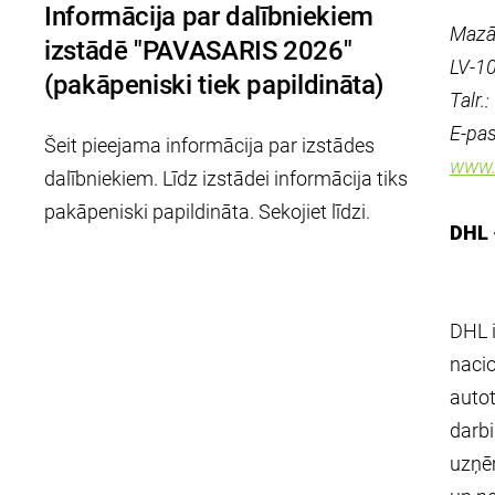
Informācija par dalībniekiem
Mazā 
izstādē "PAVASARIS 2026"
LV-1
(pakāpeniski tiek papildināta)
Talr.
E-pas
Šeit pieejama informācija par izstādes
www.d
dalībniekiem. Līdz izstādei informācija tiks
pakāpeniski papildināta. Sekojiet līdzi.
DHL 
DHL i
nacio
autot
darbi
uzņēm