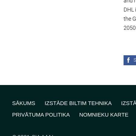
and r
DHL i
the G
2050
S
SĀKUMS
IZSTĀDE BILTIM TEHNIKA
IZST
PRIVĀTUMA POLITIKA
NOMNIEKU KARTE