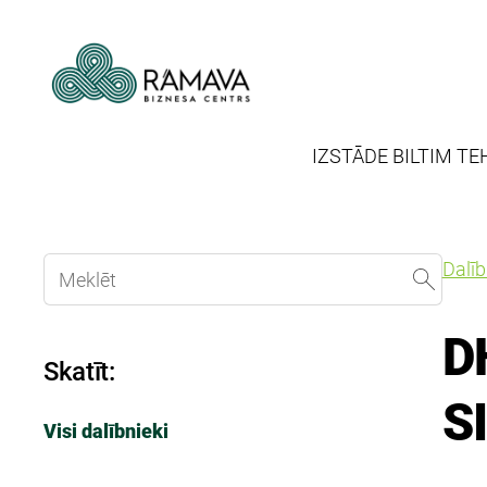
IZSTĀDE BILTIM TE
Dalī
D
Skatīt:
S
Visi dalībnieki