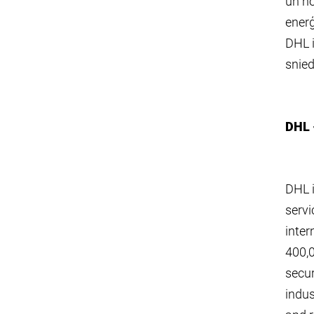
un no
enerģ
DHL i
snied
DHL 
DHL i
servi
inter
400,0
secur
indus