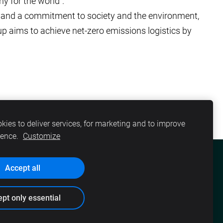
ny for the world”.
s and a commitment to society and the environment,
p aims to achieve net-zero emissions logistics by
kies to deliver services, for marketing and to improve
ience.
Customize
Accept all
DARITEH
PAR MUMS
VAKANCES
pt only essential