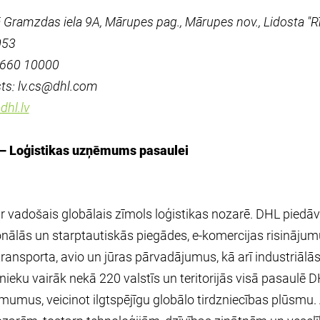
Gramzdas iela 9A, Mārupes pag., Mārupes nov., Lidosta "Rī
053
: 660 10000
ts: lv.cs@dhl.com
hl.lv
– Loģistikas uzņēmums pasaulei
r vadošais globālais zīmols loģistikas nozarē. DHL piedā
nālās un starptautiskās piegādes, e-komercijas risinājum
ransporta, avio un jūras pārvadājumus, kā arī industriāl
nieku vairāk nekā 220 valstīs un teritorijās visā pasaulē 
umus, veicinot ilgtspējīgu globālo tirdzniecības plūsmu.