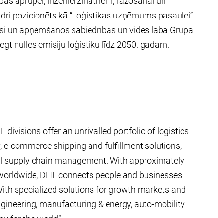
bas aprūpei, inženierzinātnēm, ražošanai un
aidri pozicionēts kā “Loģistikas uzņēmums pasaulei”.
ksi un apņemšanos sabiedrības un vides labā Grupa
gt nulles emisiju loģistiku līdz 2050. gadam.
 divisions offer an unrivalled portfolio of logistics
y, e-commerce shipping and fulfillment solutions,
rial supply chain management. With approximately
 worldwide, DHL connects people and businesses
 With specialized solutions for growth markets and
engineering, manufacturing & energy, auto-mobility