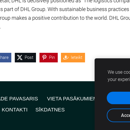
etail, DHL is decisively positioned as “The logistics compa
s part of DHL Group. With sustainable business practice
roup makes a positive contribution to the world. DHL Grou
.
hare
Post
Pin
Ieteikt
We use coo
your exper
ĀDE PAVASARIS
VIETA PASĀKUMIEM
JAUNUMI
KONTAKTI
SĪKDATNES
Acce