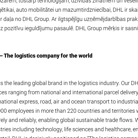
zarēm, tostarp tehnoloģijām, dzīvības zinātnēm un veselī
ētikai, auto mobilitātei un mazumtirdzniecībai, DHL ir sk
r daļa no DHL Group. Ar ilgtspējīgu uzņēmējdarbības pra
z pozitīvu ieguldījumu pasaulē. DHL Group mērķis ir sasnie
– The logistics company for the world
s the leading global brand in the logistics industry. Our DHL
ces ranging from national and international parcel deliver
national express, road, air and ocean transport to indust
00 employees in more than 220 countries and territories
ely and reliably, enabling global sustainable trade flows.
tries including technology, life sciences and healthcare, 