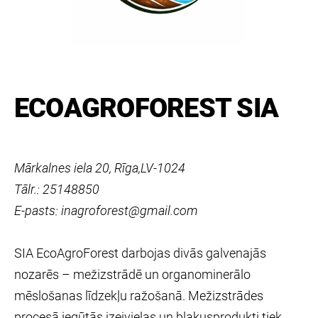
ECOAGROFOREST SIA
Mārkalnes iela 20, Rīga,LV-1024
Tālr.: 25148850
E-pasts: inagroforest@gmail.com
SIA EcoAgroForest darbojas divās galvenajās
nozarēs – mežizstrādē un organominerālo
mēslošanas līdzekļu ražošanā. Mežizstrādes
procesā iegūtās izejvielas un blakusprodukti tiek