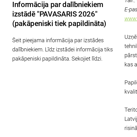
Tālr.
Informācija par dalībniekiem
E-pas
izstādē "PAVASARIS 2026"
www.f
(pakāpeniski tiek papildināta)
Uzņēm
Šeit pieejama informācija par izstādes
tehni
dalībniekiem. Līdz izstādei informācija tiks
pārst
pakāpeniski papildināta. Sekojiet līdzi.
kas a
Papil
kvali
Terit
Latvi
risin