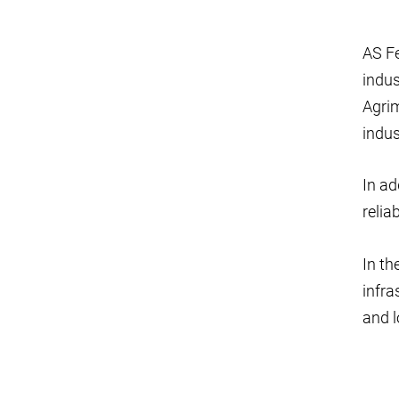
AS Fe
indus
Agrim
indus
In ad
reliab
In th
infra
and l