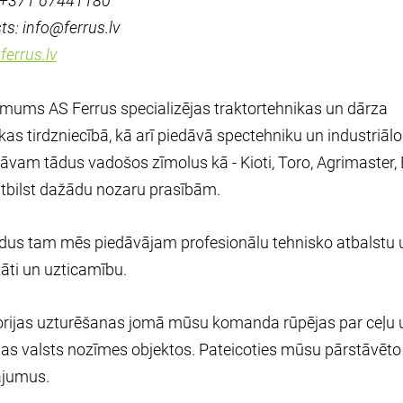
: +371 67441180
ts: info@ferrus.lv
errus.lv
ums AS Ferrus specializējas traktortehnikas un dārza
kas tirdzniecībā, kā arī piedāvā spectehniku un industr
āvam tādus vadošos zīmolus kā - Kioti, Toro, Agrimaster, 
tbilst dažādu nozaru prasībām.
dus tam mēs piedāvājam profesionālu tehnisko atbalstu 
tāti un uzticamību.
orijas uzturēšanas jomā mūsu komanda rūpējas par ceļu un
jas valsts nozīmes objektos. Pateicoties mūsu pārstāvēto
ājumus.