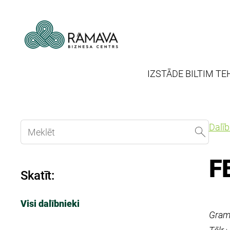
IZSTĀDE BILTIM TE
Dalī
F
Skatīt:
Visi dalībnieki
Gramz