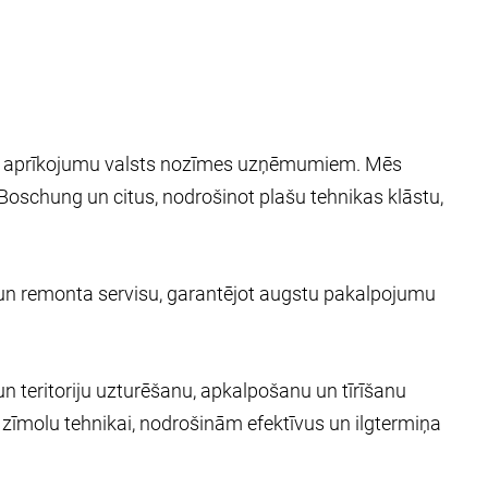
iālo aprīkojumu valsts nozīmes uzņēmumiem. Mēs
Boschung un citus, nodrošinot plašu tehnikas klāstu,
un remonta servisu, garantējot augstu pakalpojumu
 teritoriju uzturēšanu, apkalpošanu un tīrīšanu
 zīmolu tehnikai, nodrošinām efektīvus un ilgtermiņa