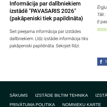
Informācija par dalībniekiem
Ērgļu
izstādē "PAVASARIS 2026"
Tālr.
(pakāpeniski tiek papildināta)
E-pas
www.i
Šeit pieejama informācija par izstādes
dalībniekiem. Līdz izstādei informācija tiks
pakāpeniski papildināta. Sekojiet līdzi.
S
SĀKUMS
IZSTĀDE BILTIM TEHNIKA
IZST
PRIVĀTUMA POLITIKA
NOMNIEKU KARTE