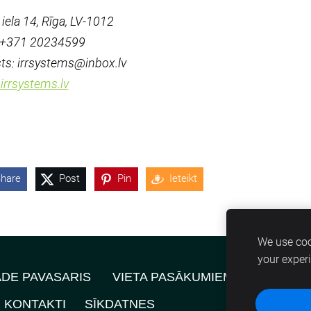
 iela 14, Rīga, LV-1012
: +371 20234599
ts: irrsystems@inbox.lv
rrsystems.lv
hare
Post
Pin
Ieteikt
We use coo
your exper
ĀDE PAVASARIS
VIETA PASĀKUMIEM
JAUNUMI
KONTAKTI
SĪKDATNES