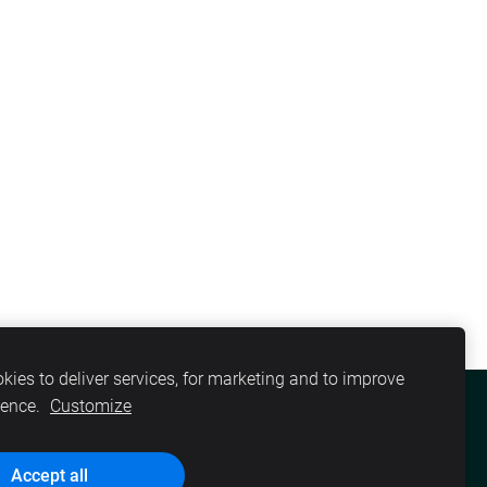
kies to deliver services, for marketing and to improve
ience.
Customize
DARITEH
PAR MUMS
VAKANCES
Accept all