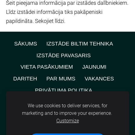
Šeit pieejama informācija par izstādes dalībniekiem.
Līdz izstādei informācija tiks pakāpeniski
papildināta. Sekojiet līdzi.
SĀKUMS
IZSTĀDE BILTIM TEHNIKA
IZSTĀDE PAVASARIS
VIETA PASĀKUMIEM
JAUNUMI
DARITEH
PAR MUMS
VAKANCES
PRIVĀTUMA POLITIKA
NOMNIEKU KARTE
KONTAKTI
We use cookies to deliver services, for
marketing and to improve your experience.
SĪKDATNES
Customize
©
2021, SIA A.M.L.