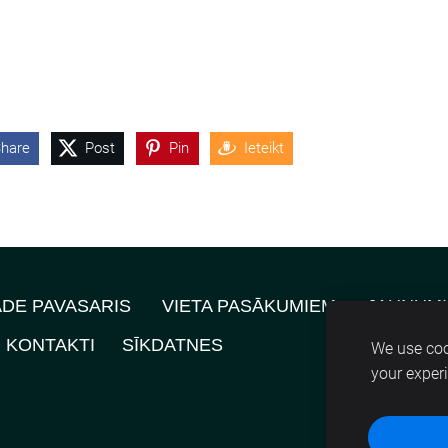
hare
Post
Pin
Ieteikt
ĀDE PAVASARIS
VIETA PASĀKUMIEM
JAUNUMI
KONTAKTI
SĪKDATNES
We use coo
your exper