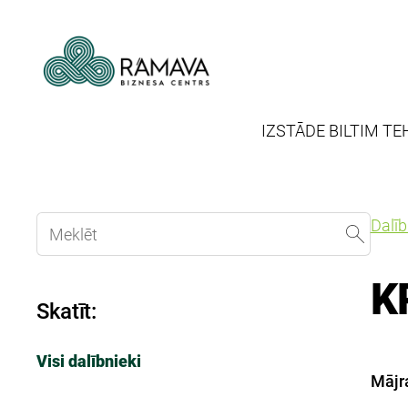
IZSTĀDE BILTIM TE
Dalī
K
Skatīt:
Visi dalībnieki
Mājra