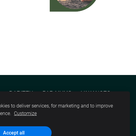
DARITEH
PAR MUMS
VAKANCES
kies to deliver services, for marketing and to improve
ience.
Customize
Accept all