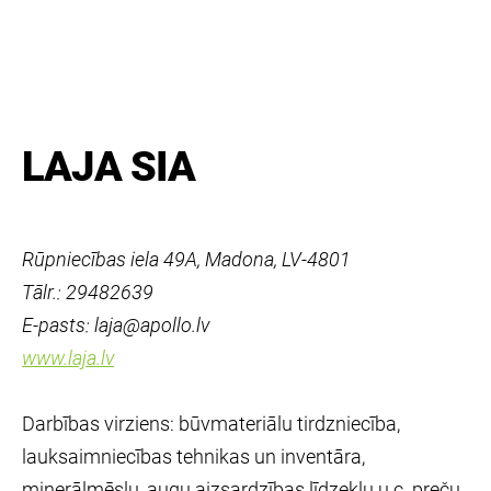
LAJA SIA
Rūpniecības iela 49A, Madona, LV-4801
Tālr.: 29482639
E-pasts: laja@apollo.lv
www.laja.lv
Darbības virziens: būvmateriālu tirdzniecība,
lauksaimniecības tehnikas un inventāra,
minerālmēslu, augu aizsardzības līdzekļu u.c. preču