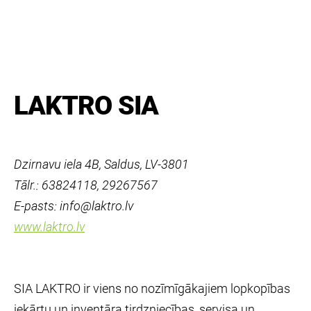
LAKTRO SIA
Dzirnavu iela 4B, Saldus, LV-3801
Tālr.: 63824118, 29267567
E-pasts: info@laktro.lv
www.laktro.lv
SIA LAKTRO ir viens no nozīmīgākajiem lopkopības
iekārtu un inventāra tirdzniecības, servisa un