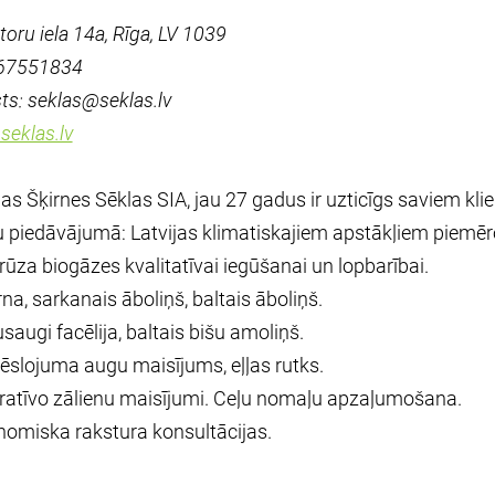
toru iela 14a, Rīga, LV 1039
 67551834
ts: seklas@seklas.lv
eklas.lv
jas Šķirnes Sēklas SIA, jau 27 gadus ir uzticīgs saviem kli
piedāvājumā: Latvijas klimatiskajiem apstākļiem piemēro
ūza biogāzes kvalitatīvai iegūšanai un lopbarībai.
na, sarkanais āboliņš, baltais āboliņš.
augi facēlija, baltais bišu amoliņš.
slojuma augu maisījums, eļļas rutks.
ratīvo zālienu maisījumi. Ceļu nomaļu apzaļumošana.
omiska rakstura konsultācijas.