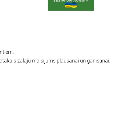
entiem.
tākais zālāju maisījums pļaušanai un ganīšanai.