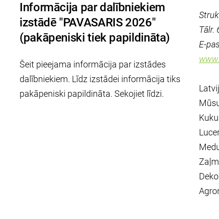
Informācija par dalībniekiem
Struk
izstādē "PAVASARIS 2026"
Tālr.
(pakāpeniski tiek papildināta)
E-pas
www.s
Šeit pieejama informācija par izstādes
dalībniekiem. Līdz izstādei informācija tiks
Latvi
pakāpeniski papildināta. Sekojiet līdzi.
Mūsu 
Kukur
Lucer
Medus
Zaļmē
Deko
Agron