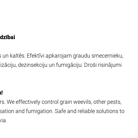
dzībai
 un kaltēs. Efektīvi apkarojam graudu smecernieku,
zāciju, dezinsekciju un fumigāciju. Droši risinājumi
n!
s. We effectively control grain weevils, other pests,
sation and fumigation. Safe and reliable solutions to
ia.