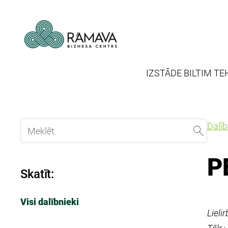
IZSTĀDE BILTIM TE
Dalī
P
Skatīt:
Visi dalībnieki
Lielir