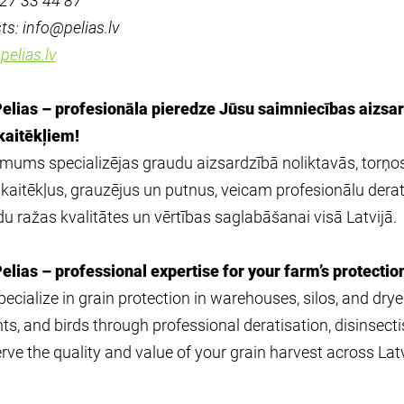
: 27 33 44 87
ts: info@pelias.lv
elias.lv
elias – profesionāla pieredze Jūsu saimniecības aizsar
kaitēkļiem!
ums specializējas graudu aizsardzībā noliktavās, torņos
 kaitēkļus, grauzējus un putnus, veicam profesionālu derati
u ražas kvalitātes un vērtības saglabāšanai visā Latvijā.
elias – professional expertise for your farm’s protectio
ecialize in grain protection in warehouses, silos, and dryer
ts, and birds through professional deratisation, disinsecti
rve the quality and value of your grain harvest across Latv