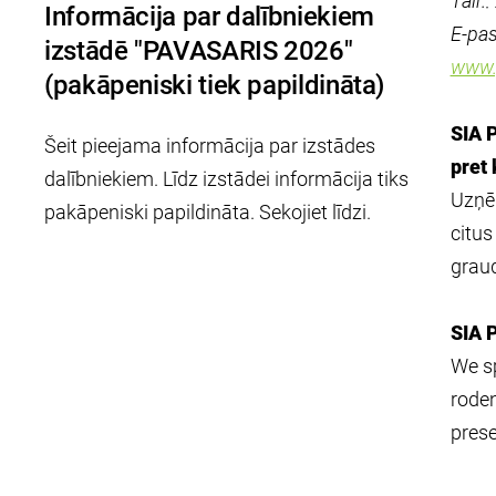
Tālr.
Informācija par dalībniekiem
E-pas
izstādē "PAVASARIS 2026"
www.p
(pakāpeniski tiek papildināta)
SIA P
Šeit pieejama informācija par izstādes
pret 
dalībniekiem. Līdz izstādei informācija tiks
Uzņēm
pakāpeniski papildināta. Sekojiet līdzi.
citus
graud
SIA P
We sp
roden
prese