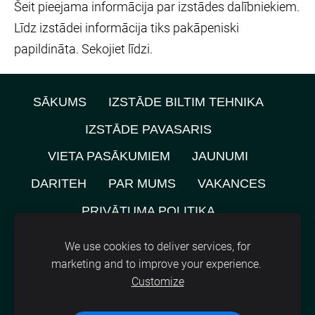
Šeit pieejama informācija par izstādes dalībniekiem.
Līdz izstādei informācija tiks pakāpeniski
papildināta. Sekojiet līdzi.
SĀKUMS
IZSTĀDE BILTIM TEHNIKA
IZSTĀDE PAVASARIS
VIETA PASĀKUMIEM
JAUNUMI
DARITEH
PAR MUMS
VAKANCES
PRIVĀTUMA POLITIKA
NOMNIEKU KARTE
KONTAKTI
We use cookies to deliver services, for
marketing and to improve your experience.
SĪKDATNES
Customize
©
2021, SIA A.M.L.