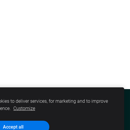
kies to deliver services, for marketing and to improve
DARITEH
PAR MUMS
VAKANCES
ience.
Customize
Accept all