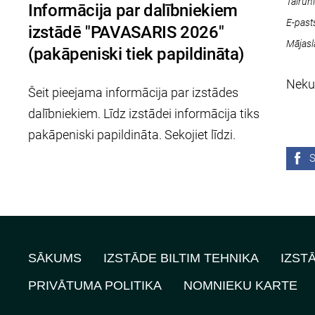
Tālrun
Informācija par dalībniekiem
E-past
izstādē "PAVASARIS 2026"
Mājasl
(pakāpeniski tiek papildināta)
Neku
Šeit pieejama informācija par izstādes
dalībniekiem. Līdz izstādei informācija tiks
pakāpeniski papildināta. Sekojiet līdzi.
S
SĀKUMS
IZSTĀDE BILTIM TEHNIKA
IZST
PRIVĀTUMA POLITIKA
NOMNIEKU KARTE