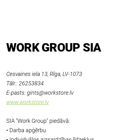
WORK GROUP SIA
Cesvaines iela 13, Rīga, LV-1073
Tālr.: 26253834
E-pasts: gints@workstore.lv
www.workstore.lv
SIA "Work Group" piedāvā:
• Darba apģērbu
• Individuālos aizsardzības līdzekļus